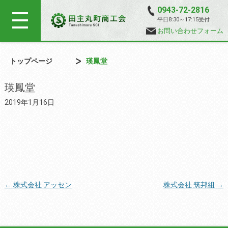
0943-72-2816
平日8:30～17:15受付
お問い合わせフォーム
トップページ
瑛鳳堂
瑛鳳堂
2019年1月16日
tekst
投
←
株式会社 アッセン
株式会社 筑邦組
→
稿
ナ
ビ