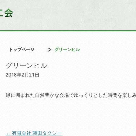
トップページ
グリーンヒル
グリーンヒル
2018年2月21日
緑に囲まれた自然豊かな会場でゆっくりとした時間を楽し
tekst
投
←
有限会社 朝田タクシー