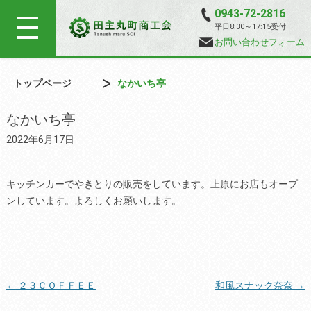
0943-72-2816
平日8:30～17:15受付
お問い合わせフォーム
トップページ
なかいち亭
なかいち亭
2022年6月17日
キッチンカーでやきとりの販売をしています。上原にお店もオープ
ンしています。よろしくお願いします。
tekst
投
←
２３ＣＯＦＦＥＥ
和風スナック奈奈
→
稿