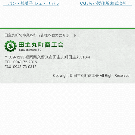
投
←
パン・焼菓子 シェ・サガラ
やわらか製作所 株式会社
→
稿
ナ
ビ
田主丸町で事業を行う皆様を強力にサポート
ゲ
ー
シ
〒839-1233 福岡県久留米市田主丸町田主丸510-4
TEL: 0943-72-2816
ョ
FAX: 0943-73-0313
ン
Copyright © 田主丸町商工会 All Right Reserved.