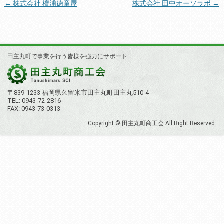
投
←
株式会社 檀浦徳童屋
株式会社 田中オーソラボ
→
稿
ナ
ビ
田主丸町で事業を行う皆様を強力にサポート
ゲ
ー
シ
〒839-1233 福岡県久留米市田主丸町田主丸510-4
TEL: 0943-72-2816
ョ
FAX: 0943-73-0313
ン
Copyright © 田主丸町商工会 All Right Reserved.