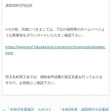
原則200万円以内
※その他、詳細につきましては、下記の福岡県のホームページよ
り公募要領をダウンロードいただきご確認下さい。
https://www.pref.fukuoka.lg.jp/contents/r2monozukurihojokin.
html
田主丸町商工会では、補助金申請書の策定支援を行っておりま
すので、お気軽にご相談下さい。
tekst
投
←
「令和元年度補正 ものづく
「令和2年度 福岡県中小企業経