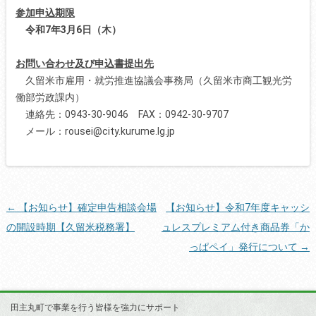
参加申込期限
令和7年3月6日（木）
お問い合わせ及び申込書提出先
久留米市雇用・就労推進協議会事務局（久留米市商工観光労
働部労政課内）
連絡先：0943-30-9046 FAX：0942-30-9707
メール：rousei@city.kurume.lg.jp
tekst
投
←
【お知らせ】確定申告相談会場
【お知らせ】令和7年度キャッシ
稿
の開設時期【久留米税務署】
ュレスプレミアム付き商品券「か
ナ
っぱペイ」発行について
→
ビ
ゲ
ー
田主丸町で事業を行う皆様を強力にサポート