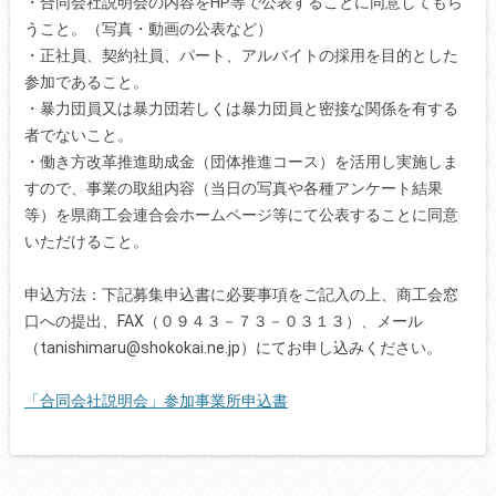
・合同会社説明会の内容をHP等で公表することに同意してもら
うこと。（写真・動画の公表など）
・正社員、契約社員、パート、アルバイトの採用を目的とした
参加であること。
・暴力団員又は暴力団若しくは暴力団員と密接な関係を有する
者でないこと。
・働き方改革推進助成金（団体推進コース）を活用し実施しま
すので、事業の取組内容（当日の写真や各種アンケート結果
等）を県商工会連合会ホームページ等にて公表することに同意
いただけること。
申込方法：下記募集申込書に必要事項をご記入の上、商工会窓
口への提出、FAX（０９４３－７３－０３１３）、メール
（tanishimaru@shokokai.ne.jp）にてお申し込みください。
「合同会社説明会」参加事業所申込書
tekst